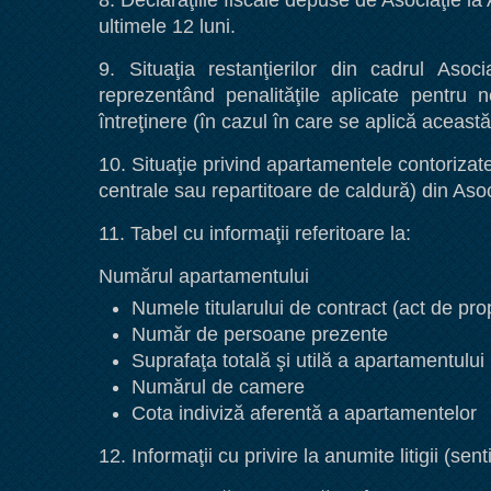
8. Declaraţiile fiscale depuse de Asociaţie la 
ultimele 12 luni.
9. Situaţia restanţierilor din cadrul Asoc
reprezentând penalităţile aplicate pentru 
întreţinere (în cazul în care se aplică aceast
10. Situaţie privind apartamentele contorizat
centrale sau repartitoare de caldură) din Asoc
11. Tabel cu informaţii referitoare la:
Numărul apartamentului
Numele titularului de contract (act de pro
Număr de persoane prezente
Suprafaţa totală şi utilă a apartamentului
Numărul de camere
Cota indiviză aferentă a apartamentelor
12. Informaţii cu privire la anumite litigii (sen